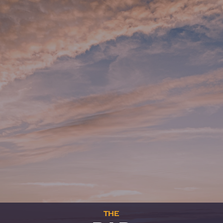
THE
BOOKSHOP
Sélection d'éditeurs professionnels et
généralistes.
Nous sommes
fermés
jusqu'à 08:00
—
Entrer
—
THE