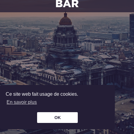
BAR
Vins, champagnes, alcools et cocktails.
Petite restauration
Nous sommes
fermés
jusqu'à 08:00
—
Entrer
—
THE
LOCKERS
Ce site web fait usage de cookies.
En savoir plus
Location de toges d'avocat. Matériel de
bureau. Echange de dossiers.
OK
Nous sommes
fermés
jusqu'à 08:00