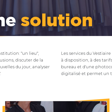
une
solution
titution: "un lieu",
Les services du Vestiaire
usions, discuter de la
à disposition, à des tari
ouvelles du jour, analyser
bureau et d'une photoco
.
digitalisé et permet un