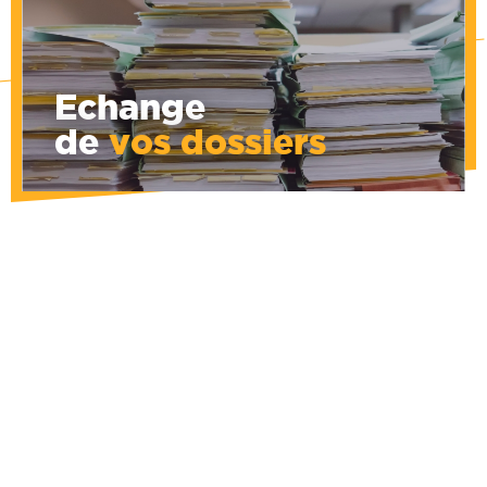
Consultation de l'état d'un dossier en dépôt
: est-il toujours là ? A-t-il été déjà repris ?
Introduisez le code du dossier...
Echange
de
vos dossiers