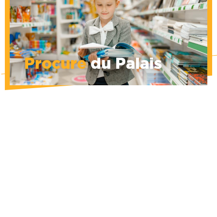
fournitures de bureau, bavettes...
Demandez-nous ce dont vous avez besoin
et nous ferons l'impossible pour vous
l'obtenir.
Procure
du Palais