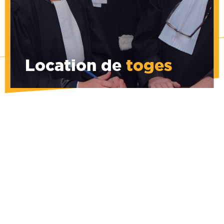
De nouvelles toges sont à votre disposition
au vestiaire, en taille Small, Large et Xtra
Large au prix de 3 € la location.
Location de
toges