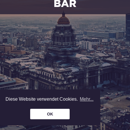
BAR
Weine, Biere, Champagner, Spirituosen,
Cocktails und Snacks.
Geöffnet
von Montag bis Freitag, 8 bis 17
Uhr.
—
Enter
—
THE
LOCKERS
Diese Website verwendet Cookies.
Mehr...
Vermietung von Anwaltskleidung.
Bürobedarf. Austausch von Dateien.
OK
Geöffnet
von Montag bis Freitag, 8 bis 17
Uhr.