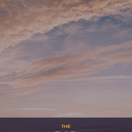
THE
BOOKSHOP
Fachbücher und allgemeine
Buchhandlung
Geöffnet
von Montag bis Freitag, 8 bis 16
Uhr.
—
Enter
—
THE