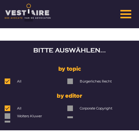
BITTE AUSWÄHLEN...
by topic
All
Bürgerliches Recht
by editor
All
Corporate Copyright
Wolters Kluwer