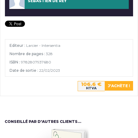
SÉBASTIEN DE REY
Editeur :
Larcier - Intersentia
Nombre de pages :
328
ISBN :
9782807937680
Date de sortie :
22/02/2023
106.6 €
HTVA
CONSEILLÉ PAR D'AUTRES CLIENTS...