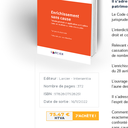
Il s’adr
patrimon
Le Code c
jurisprude
L’interdi
droit et c
Relevant d
cassation 
de nombre
L’enrichis
du 28 avr
Editeur :
Larcier - Intersentia
L’ouvrage
Nombre de pages :
372
l’aune des
ISBN :
9782807928251
Il s’adres
Date de sortie :
16/11/2022
l’esprit 
Comment c
75.47 €
exactement
HTVA
confronté
sans cause