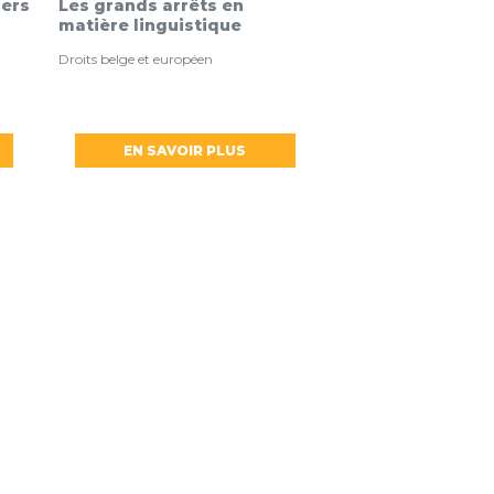
iers
Les grands arrêts en
matière linguistique
t
Droits belge et européen
EN SAVOIR PLUS