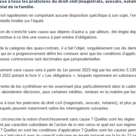
esse à tous les praticiens du droit civil (magistrats, avocats, nota
ial de la famille.
ivil napoléonien ne comportant aucune disposition spécifique à son sujet, l’
ntielle fondée sur l’équité.
ction de s’enrichir sans cause aux dépens d’autrui a, par ailleurs, été érigée
onstitue à ce titre une source à part entière d’obligations.
e la catégorie des quasi-contrats, il a fait l’objet, singulièrement ces dix der
qui en a progressivement défini les contours ainsi que les conditions d’applica
uses controverses tant doctrinales que jurisprudentielles.
sement sans cause sera à partir du 1er janvier 2023 régi par les articles 5.135 
il 2022 portant le livre V « Les obligations », lesquels reprennent en substan
 tente de les synthétiser en les examinant plus particulièrement dans le cadr
 abondantes décisions, pour certaines inédites, rendues en la matière par les 
se à tous les praticiens du droit civil (magistrats, avocats, notaires), et plus p
desquels peuvent notamment naître les interrogations suivantes :
irconscrire la notion d’enrichissement sans cause ? Quelles sont les règles
 par caractère subsidiaire de l’action de in rem verso et quel est son régime 
 ? Quelles en sont les conditions d’application ? Quelles sont les causes per
 s’articule-t-il avec le correctif judiciaire en équité instauré par la loi du 22 ju