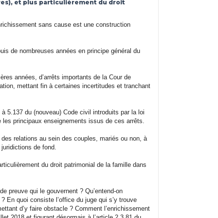
ires), et plus particulièrement du droit
enrichissement sans cause est une construction
 depuis de nombreuses années en principe général du
nières années, d’arrêts importants de la Cour de
tion, mettant fin à certaines incertitudes et tranchant
à 5.137 du (nouveau) Code civil introduits par la loi
ce les principaux enseignements issus de ces arrêts.
e des relations au sein des couples, mariés ou non, à
juridictions de fond.
articulièrement du droit patrimonial de la famille dans
 de preuve qui le gouvernent ? Qu’entend-on
? En quoi consiste l’office du juge qui s’y trouve
mettant d’y faire obstacle ? Comment l’enrichissement
illet 2018 et figurant désormais à l’article 2.3.81 du