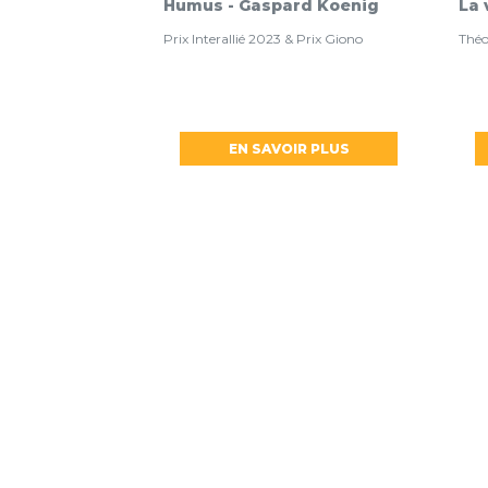
Humus - Gaspard Koenig
La 
Prix Interallié 2023 & Prix Giono
Théo
EN SAVOIR PLUS