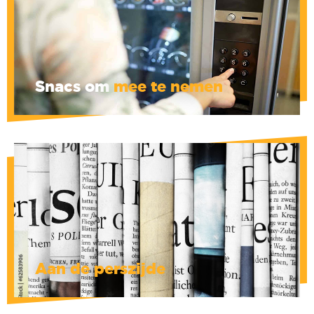
en diverse snacks.
A Take away dienst... om hunkeren te
voorkomen tijdens de soms eindeloze
hoorzittingen!
Snacs om
mee te nemen
De Morgen, De Standaard, 't Pallieterke, Le
Soir, La Libre, en Pan staan ??tot uw
beschikking, om van gedachten te
veranderen... of niet.
Aan de perszijde